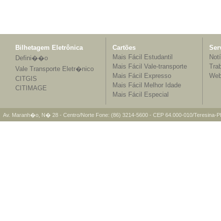
Bilhetagem Eletrônica
Cartões
Ser
Mais Fácil Estudantil
Notí
Defini��o
Mais Fácil Vale-transporte
Tra
Vale Transporte Eletr�nico
Mais Fácil Expresso
Web
CITGIS
Mais Fácil Melhor Idade
CITIMAGE
Mais Fácil Especial
Av. Maranh�o, N� 28 - Centro/Norte Fone: (86) 3214-5600 - CEP 64.000-010/Teresina-PI 