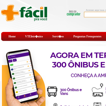
Home
VTEletr�nico
Servi�os
Perguntas Frenquentes